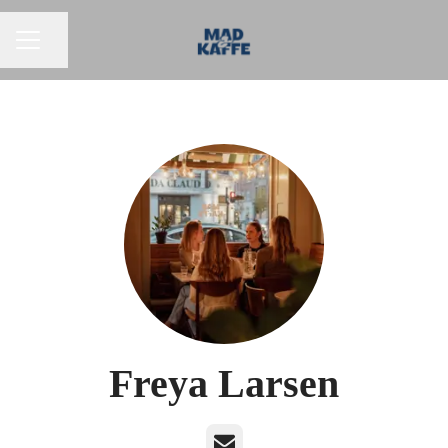
Del side
KARRIEREMENU
Freya Larsen
E-mail