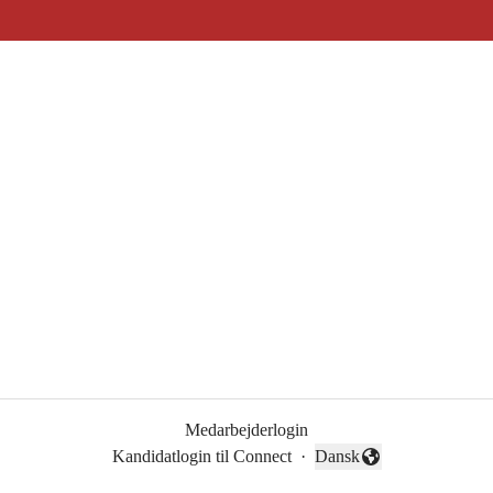
Medarbejderlogin
Kandidatlogin til Connect
·
Dansk
Skift sprog